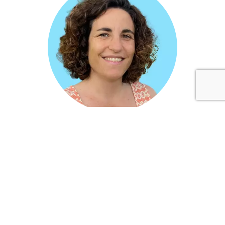
Elena Saint-Paul
2., 3. urtea / CE1, CE2