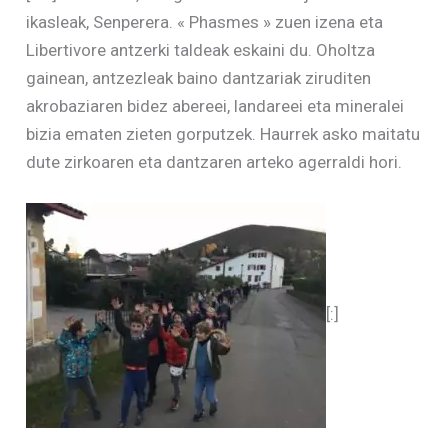
ikasleak, Senperera. « Phasmes » zuen izena eta
Libertivore antzerki taldeak eskaini du. Oholtza
gainean, antzezleak baino dantzariak ziruditen
akrobaziaren bidez abereei, landareei eta mineralei
bizia ematen zieten gorputzek. Haurrek asko maitatu
dute zirkoaren eta dantzaren arteko agerraldi hori.
[:]