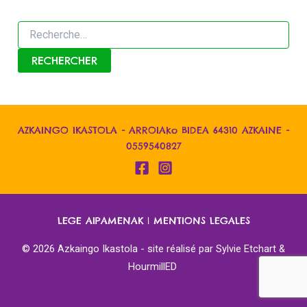
AZKAINGO IKASTOLA - ARROIAko BIDEA 64310 AZKAINE -
0559540827
LEGE AIPAMENAK
|
MENTIONS LEGALES
© 2026 Azkaingo Ikastola - site réalisé par
Sylvie Etchart &
HourmillED