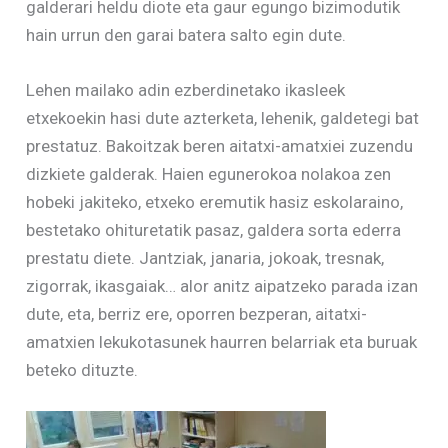
galderari heldu diote eta gaur egungo bizimodutik
hain urrun den garai batera salto egin dute.
Lehen mailako adin ezberdinetako ikasleek
etxekoekin hasi dute azterketa, lehenik, galdetegi bat
prestatuz. Bakoitzak beren aitatxi-amatxiei zuzendu
dizkiete galderak. Haien egunerokoa nolakoa zen
hobeki jakiteko, etxeko eremutik hasiz eskolaraino,
bestetako ohituretatik pasaz, galdera sorta ederra
prestatu diete. Jantziak, janaria, jokoak, tresnak,
zigorrak, ikasgaiak… alor anitz aipatzeko parada izan
dute, eta, berriz ere, oporren bezperan, aitatxi-
amatxien lekukotasunek haurren belarriak eta buruak
beteko dituzte.