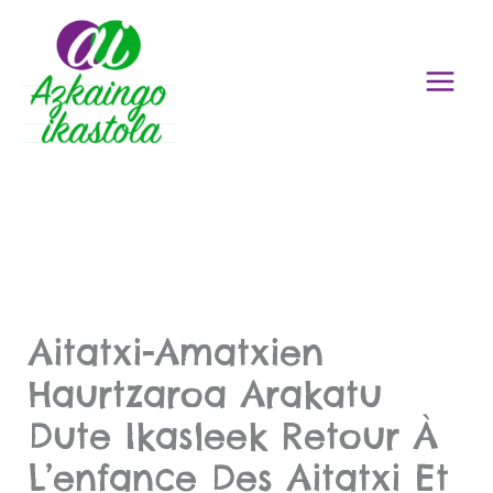
Aller
au
contenu
Aitatxi-Amatxien
Haurtzaroa Arakatu
Dute Ikasleek Retour À
L’enfance Des Aitatxi Et