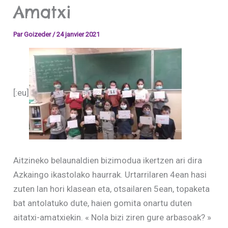
Amatxi
Par
Goizeder
/
24 janvier 2021
[:eu]
Aitzineko belaunaldien bizimodua ikertzen ari dira
Azkaingo ikastolako haurrak. Urtarrilaren 4ean hasi
zuten lan hori klasean eta, otsailaren 5ean, topaketa
bat antolatuko dute, haien gomita onartu duten
aitatxi-amatxiekin. « Nola bizi ziren gure arbasoak? »