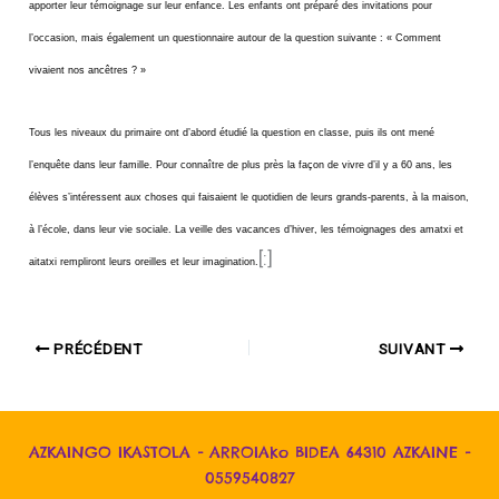
apporter leur témoignage sur leur enfance. Les enfants ont préparé des invitations pour
l’occasion, mais également un questionnaire autour de la question suivante : « Comment
vivaient nos ancêtres ? »
Tous les niveaux du primaire ont d’abord étudié la question en classe, puis ils ont mené
l’enquête dans leur famille. Pour connaître de plus près la façon de vivre d’il y a 60 ans, les
élèves s’intéressent aux choses qui faisaient le quotidien de leurs grands-parents, à la maison,
à l’école, dans leur vie sociale. La veille des vacances d’hiver, les témoignages des amatxi et
[:]
aitatxi rempliront leurs oreilles et leur imagination.
PRÉCÉDENT
SUIVANT
AZKAINGO IKASTOLA - ARROIAko BIDEA 64310 AZKAINE -
0559540827