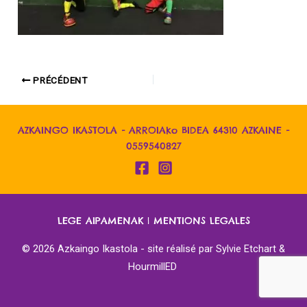
PRÉCÉDENT
AZKAINGO IKASTOLA - ARROIAko BIDEA 64310 AZKAINE -
0559540827
LEGE AIPAMENAK
|
MENTIONS LEGALES
© 2026 Azkaingo Ikastola - site réalisé par
Sylvie Etchart &
HourmillED