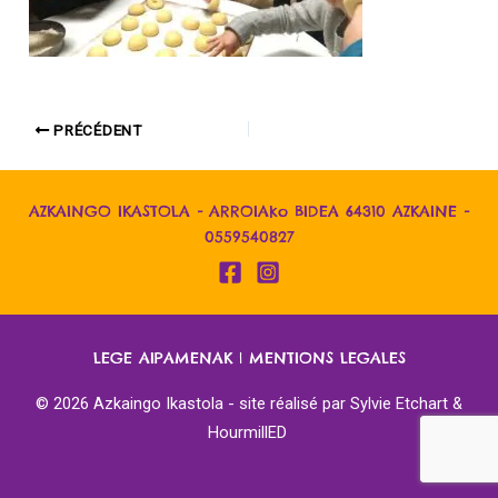
PRÉCÉDENT
AZKAINGO IKASTOLA - ARROIAko BIDEA 64310 AZKAINE -
0559540827
LEGE AIPAMENAK
|
MENTIONS LEGALES
© 2026 Azkaingo Ikastola - site réalisé par
Sylvie Etchart &
HourmillED