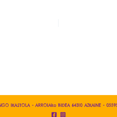
NGO IKASTOLA - ARROIAko BIDEA 64310 AZKAINE -
0559