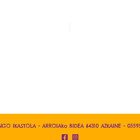
NGO IKASTOLA - ARROIAko BIDEA 64310 AZKAINE -
0559