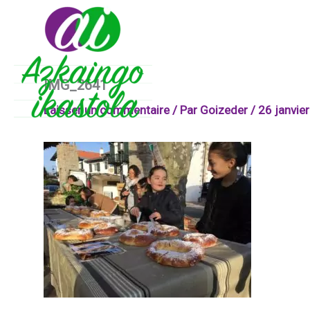
Aller
au
contenu
IMG_2641
Laisser un commentaire
/ Par
Goizeder
/
26 janvie