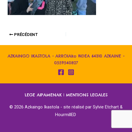
PRÉCÉDENT
AZKAINGO IKASTOLA - ARROIAko BIDEA 64310 AZKAINE -
0559540827
LEGE AIPAMENAK
|
MENTIONS LEGALES
© 2026 Azkaingo Ikastola - site réalisé par
Sylvie Etchart &
HourmillED