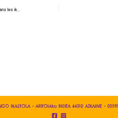
Ikastolaren ate idekitzea martxoaren 5ean Portes ouvertes dans les ikastola : samedi 5 mars
NGO IKASTOLA - ARROIAko BIDEA 64310 AZKAINE -
0559