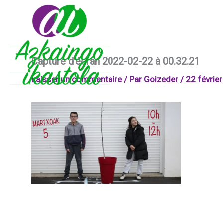
Aller
au
contenu
Capture d’écran 2022-02-22 à 00.32.21
Laisser un commentaire
/ Par
Goizeder
/
22 févrie