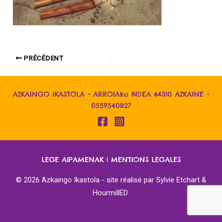
PRÉCÉDENT
AZKAINGO IKASTOLA - ARROIAko BIDEA 64310 AZKAINE -
0559540827
LEGE AIPAMENAK
|
MENTIONS LEGALES
© 2026 Azkaingo Ikastola - site réalisé par
Sylvie Etchart &
HourmillED