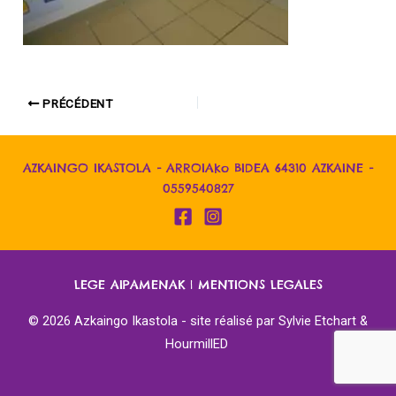
PRÉCÉDENT
AZKAINGO IKASTOLA - ARROIAko BIDEA 64310 AZKAINE -
0559540827
LEGE AIPAMENAK
|
MENTIONS LEGALES
© 2026 Azkaingo Ikastola - site réalisé par
Sylvie Etchart &
HourmillED