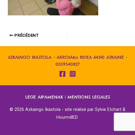
PRÉCÉDENT
AZKAINGO IKASTOLA - ARROIAko BIDEA 64310 AZKAINE -
0559540827
LEGE AIPAMENAK
|
MENTIONS LEGALES
© 2026 Azkaingo Ikastola - site réalisé par
Sylvie Etchart &
HourmillED