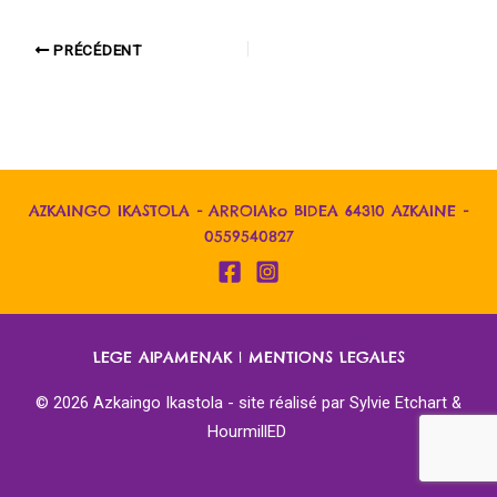
PRÉCÉDENT
AZKAINGO IKASTOLA - ARROIAko BIDEA 64310 AZKAINE -
0559540827
LEGE AIPAMENAK
|
MENTIONS LEGALES
© 2026 Azkaingo Ikastola - site réalisé par
Sylvie Etchart &
HourmillED