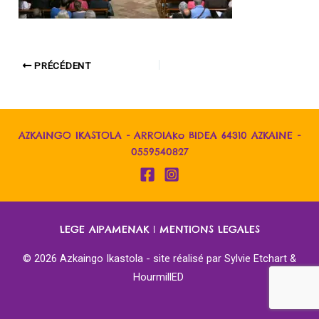
PRÉCÉDENT
AZKAINGO IKASTOLA - ARROIAko BIDEA 64310 AZKAINE -
0559540827
LEGE AIPAMENAK
|
MENTIONS LEGALES
© 2026 Azkaingo Ikastola - site réalisé par
Sylvie Etchart &
HourmillED