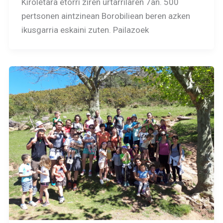
Kiroletara etorri ziren urtarrilaren 7an. 500
pertsonen aintzinean Borobiliean beren azken
ikusgarria eskaini zuten. Pailazoek