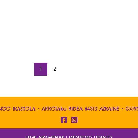
1
2
NGO IKASTOLA - ARROIAko BIDEA 64310 AZKAINE -
0559
LEGE AIPAMENAK
|
MENTIONS LEGALES