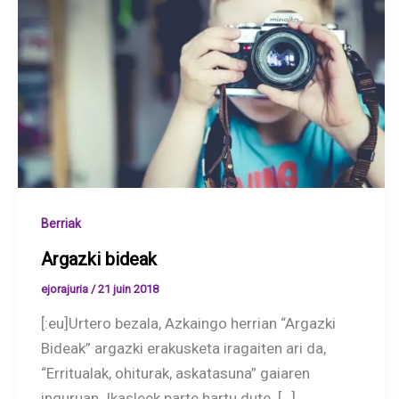
Berriak
Argazki bideak
ejorajuria
/
21 juin 2018
[:eu]Urtero bezala, Azkaingo herrian “Argazki
Bideak” argazki erakusketa iragaiten ari da,
“Erritualak, ohiturak, askatasuna” gaiaren
inguruan. Ikasleek parte hartu dute. […]