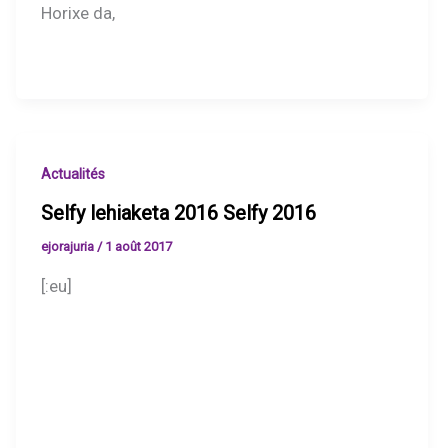
Horixe da,
Actualités
Selfy lehiaketa 2016 Selfy 2016
ejorajuria
/
1 août 2017
[:eu]