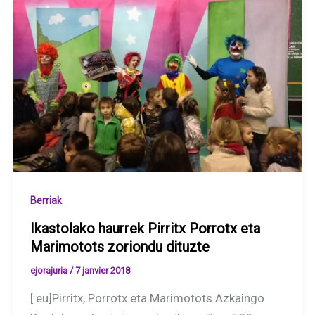
Berriak
Ikastolako haurrek Pirritx Porrotx eta
Marimotots zoriondu dituzte
ejorajuria
/
7 janvier 2018
[:eu]Pirritx, Porrotx eta Marimotots Azkaingo