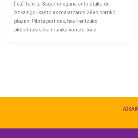
[:eu] Talo ta Sagarno eguna antolatuko du
Azkaingo Ikastolak maiatzaren 28an herriko
plazan. Pilota partidak, haurrentzako
aktibitateak eta musika kontzertuaz
AZKAI