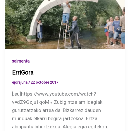
salmenta
ErriGora
ejorajuria
/
22 octobre 2017
[:eu]https://www.youtube.com/watch?
v=dZ9Gzju1qoM « Zubigintza amildegiak
gurutzatzeko artea da. Bizkarrez dauden
munduak elkarri begira jartzekoa. Ertza
abiapuntu bihurtzekoa. Alegia egia egitekoa.