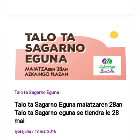
Talo ta Sagarno Eguna
Talo ta Sagarno Eguna maiatzaren 28an
Talo ta Sagarno eguna se tiendra le 28
mai
ejorajuria
/
13 mai 2016