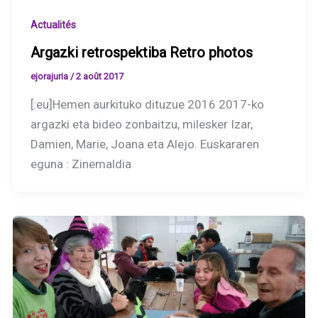
Actualités
Argazki retrospektiba Retro photos
ejorajuria
/
2 août 2017
[:eu]Hemen aurkituko dituzue 2016 2017-ko
argazki eta bideo zonbaitzu, milesker Izar,
Damien, Marie, Joana eta Alejo. Euskararen
eguna : Zinemaldia