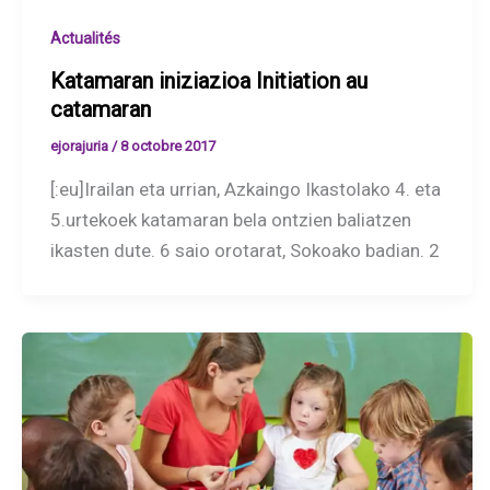
Actualités
Katamaran iniziazioa Initiation au
catamaran
ejorajuria
/
8 octobre 2017
[:eu]Irailan eta urrian, Azkaingo Ikastolako 4. eta
5.urtekoek katamaran bela ontzien baliatzen
ikasten dute. 6 saio orotarat, Sokoako badian. 2