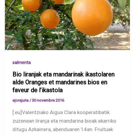
salmenta
Bio liranjak eta mandarinak ikastolaren
alde Oranges et mandarines bios en
faveur de l’ikastola
ejorajuria
/
30 novembre 2016
[:eu]Valentziako Aigua Clara kooperatibatik
zuzenean liranja eta mandarina bioak ekarriko
ditugu Azkainera, abenduaren 14an. Fruituak