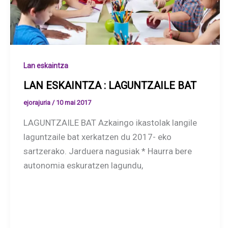
Lan eskaintza
LAN ESKAINTZA : LAGUNTZAILE BAT
ejorajuria
/
10 mai 2017
LAGUNTZAILE BAT Azkaingo ikastolak langile
laguntzaile bat xerkatzen du 2017- eko
sartzerako. Jarduera nagusiak * Haurra bere
autonomia eskuratzen lagundu,