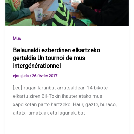
Mus
Belaunaldi ezberdinen elkartzeko
gertaldia Un tournoi de mus
intergénérationnel
ejorajuria
/
26 février 2017
[:eu]Iragan larunbat arratsaldean 14 bikote
elkartu ziren Bil-Tokin ihauterietako mus
xapelketan parte hartzeko. Haur, gazte, buraso,
aitatxi-amatxiak eta lagunak, bat