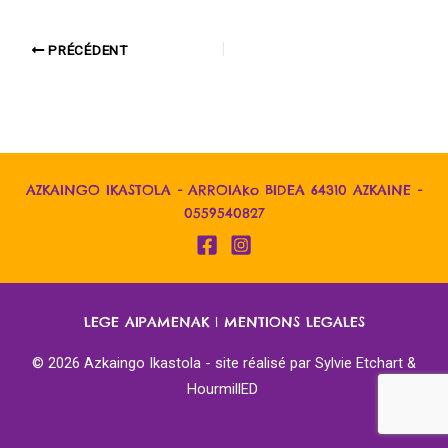
PRÉCÉDENT
AZKAINGO IKASTOLA - ARROIAko BIDEA 64310 AZKAINE -
0559540827
LEGE AIPAMENAK
|
MENTIONS LEGALES
© 2026 Azkaingo Ikastola - site réalisé par
Sylvie Etchart &
HourmillED