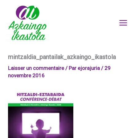
Aller
au
contenu
mintzaldia_pantailak_azkaingo_ikastola
Laisser un commentaire
/ Par
ejorajuria
/
29
novembre 2016