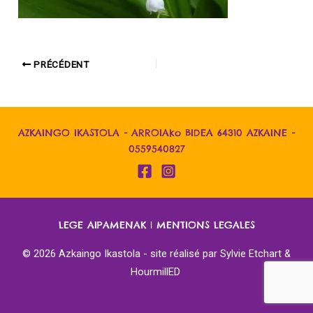
PRÉCÉDENT
AZKAINGO IKASTOLA - ARROIAko BIDEA 64310 AZKAINE -
0559540827
LEGE AIPAMENAK
|
MENTIONS LEGALES
© 2026 Azkaingo Ikastola - site réalisé par
Sylvie Etchart &
HourmillED