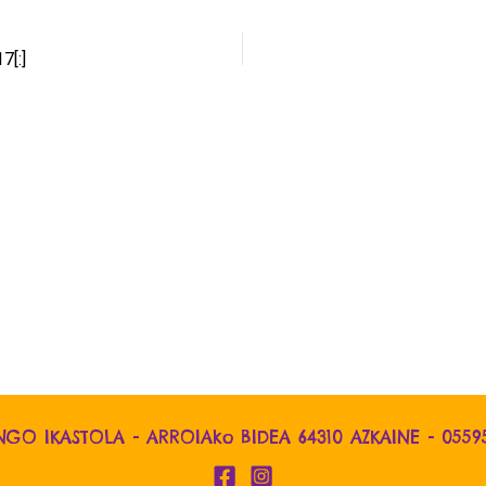
7[:]
NGO IKASTOLA - ARROIAko BIDEA 64310 AZKAINE -
0559