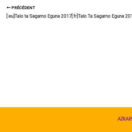
PRÉCÉDENT
[:eu]Talo ta Sagarno Eguna 2017[:fr]Talo Ta Sagarno Eguna 201
AZKAI