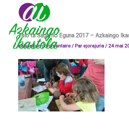
Aller
au
contenu
Talo ta Sagarno Eguna 2017 – Azkaingo Ikas
Laisser un commentaire
/ Par
ejorajuria
/
24 mai 2