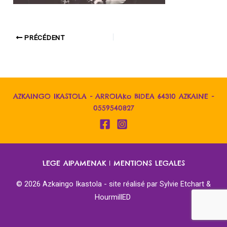
PRÉCÉDENT
AZKAINGO IKASTOLA - ARROIAko BIDEA 64310 AZKAINE -
0559540827
LEGE AIPAMENAK
|
MENTIONS LEGALES
© 2026 Azkaingo Ikastola - site réalisé par
Sylvie Etchart &
HourmillED