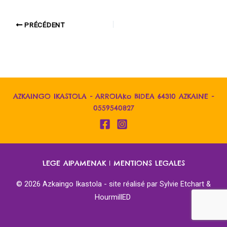
PRÉCÉDENT
AZKAINGO IKASTOLA - ARROIAko BIDEA 64310 AZKAINE -
0559540827
LEGE AIPAMENAK
|
MENTIONS LEGALES
© 2026 Azkaingo Ikastola - site réalisé par
Sylvie Etchart &
HourmillED