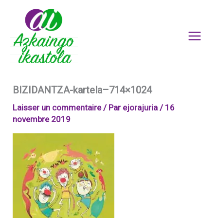
Aller
au
contenu
BIZIDANTZA-kartela–714×1024
Laisser un commentaire
/ Par
ejorajuria
/
16
novembre 2019