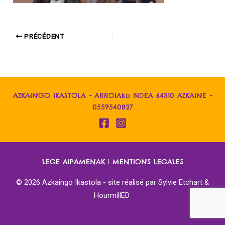
PRÉCÉDENT
AZKAINGO IKASTOLA - ARROIAko BIDEA 64310 AZKAINE -
0559540827
LEGE AIPAMENAK
|
MENTIONS LEGALES
© 2026 Azkaingo Ikastola - site réalisé par
Sylvie Etchart &
HourmillED