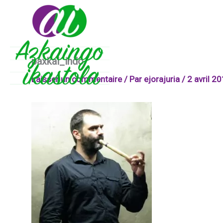
Aller
au
contenu
paxkal_indo
Laisser un commentaire
/ Par
ejorajuria
/
2 avril 2