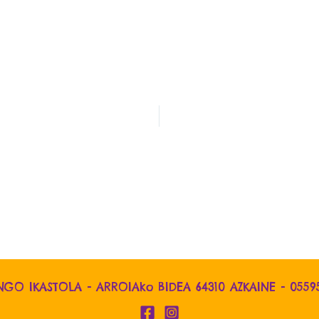
NGO IKASTOLA - ARROIAko BIDEA 64310 AZKAINE -
0559