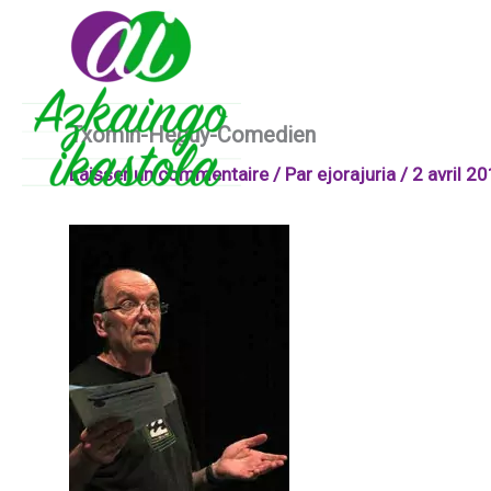
Aller
au
contenu
Txomin-Heguy-Comedien
Laisser un commentaire
/ Par
ejorajuria
/
2 avril 2