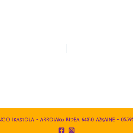
NGO IKASTOLA - ARROIAko BIDEA 64310 AZKAINE -
0559