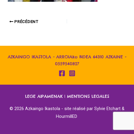
PRÉCÉDENT
AZKAINGO IKASTOLA - ARROIAko BIDEA 64310 AZKAINE -
0559540827
LEGE AIPAMENAK
|
MENTIONS LEGALES
© 2026 Azkaingo Ikastola - site réalisé par
Sylvie Etchart &
HourmillED