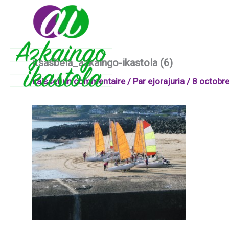
Aller
au
contenu
itsasbela_azkaingo-ikastola (6)
Laisser un commentaire
/ Par
ejorajuria
/
8 octobr