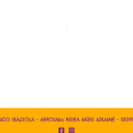
NGO IKASTOLA - ARROIAko BIDEA 64310 AZKAINE -
0559