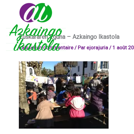
Aller
au
contenu
Euskararen Eguna – Azkaingo Ikastola
Laisser un commentaire
/ Par
ejorajuria
/
1 août 2