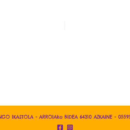
NGO IKASTOLA - ARROIAko BIDEA 64310 AZKAINE -
0559