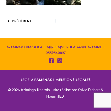
PRÉCÉDENT
AZKAINGO IKASTOLA - ARROIAko BIDEA 64310 AZKAINE -
0559540827
LEGE AIPAMENAK
|
MENTIONS LEGALES
© 2026 Azkaingo Ikastola - site réalisé par
Sylvie Etchart &
HourmillED