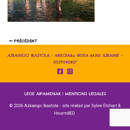
PRÉCÉDENT
AZKAINGO IKASTOLA - ARROIAko BIDEA 64310 AZKAINE -
0559540827
LEGE AIPAMENAK
|
MENTIONS LEGALES
© 2026 Azkaingo Ikastola - site réalisé par
Sylvie Etchart &
HourmillED