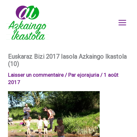
Aller
au
contenu
Euskaraz Bizi 2017 Iasola Azkaingo Ikastola
(10)
Laisser un commentaire
/ Par
ejorajuria
/
1 août
2017