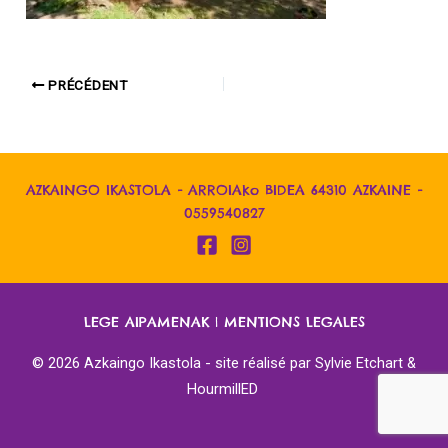
PRÉCÉDENT
AZKAINGO IKASTOLA - ARROIAko BIDEA 64310 AZKAINE -
0559540827
LEGE AIPAMENAK
|
MENTIONS LEGALES
© 2026 Azkaingo Ikastola - site réalisé par
Sylvie Etchart &
HourmillED