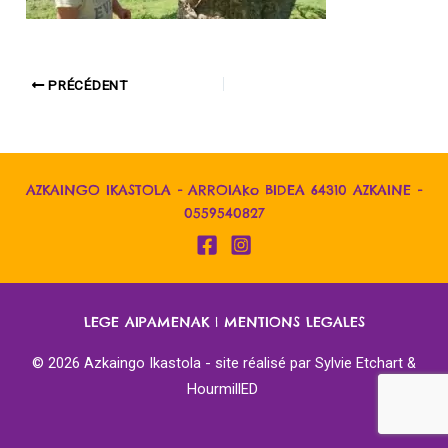
PRÉCÉDENT
AZKAINGO IKASTOLA - ARROIAko BIDEA 64310 AZKAINE -
0559540827
LEGE AIPAMENAK
|
MENTIONS LEGALES
© 2026 Azkaingo Ikastola - site réalisé par
Sylvie Etchart &
HourmillED