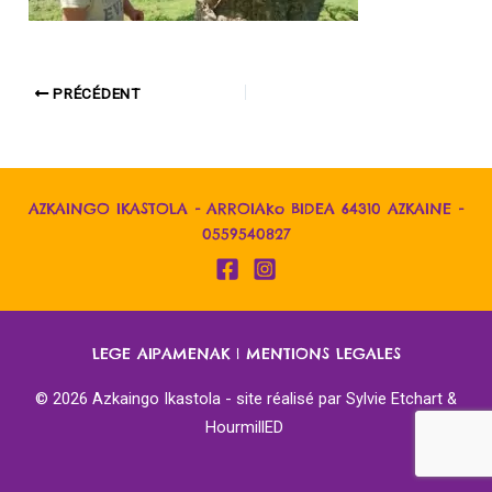
PRÉCÉDENT
AZKAINGO IKASTOLA - ARROIAko BIDEA 64310 AZKAINE -
0559540827
LEGE AIPAMENAK
|
MENTIONS LEGALES
© 2026 Azkaingo Ikastola - site réalisé par
Sylvie Etchart &
HourmillED