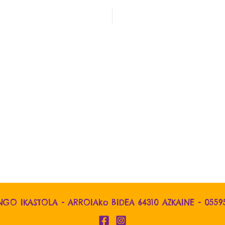
NGO IKASTOLA - ARROIAko BIDEA 64310 AZKAINE -
0559