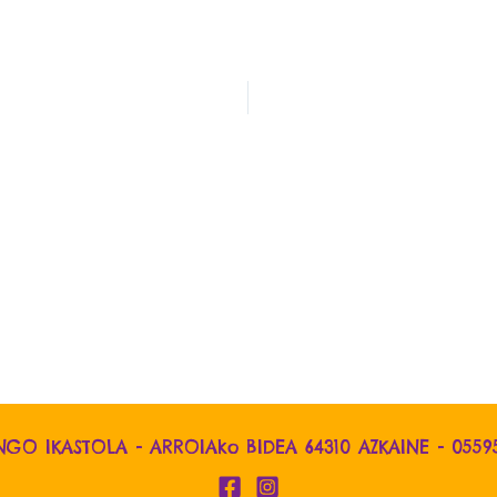
NGO IKASTOLA - ARROIAko BIDEA 64310 AZKAINE -
0559