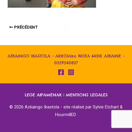
PRÉCÉDENT
AZKAINGO IKASTOLA - ARROIAko BIDEA 64310 AZKAINE -
0559540827
LEGE AIPAMENAK
|
MENTIONS LEGALES
© 2026 Azkaingo Ikastola - site réalisé par
Sylvie Etchart &
HourmillED