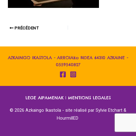
PRÉCÉDENT
AZKAINGO IKASTOLA - ARROIAko BIDEA 64310 AZKAINE -
0559540827
LEGE AIPAMENAK
|
MENTIONS LEGALES
© 2026 Azkaingo Ikastola - site réalisé par
Sylvie Etchart &
HourmillED