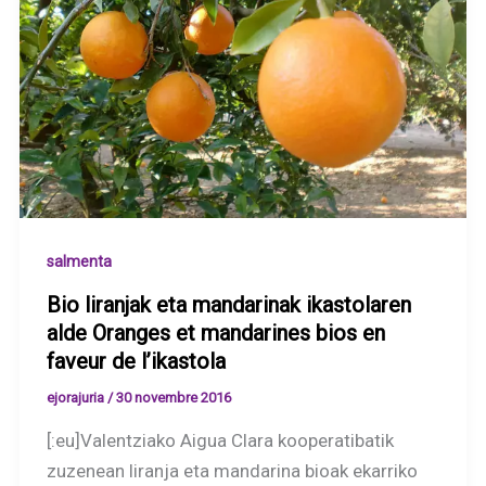
salmenta
Bio liranjak eta mandarinak ikastolaren
alde Oranges et mandarines bios en
faveur de l’ikastola
ejorajuria
/
30 novembre 2016
[:eu]Valentziako Aigua Clara kooperatibatik
zuzenean liranja eta mandarina bioak ekarriko