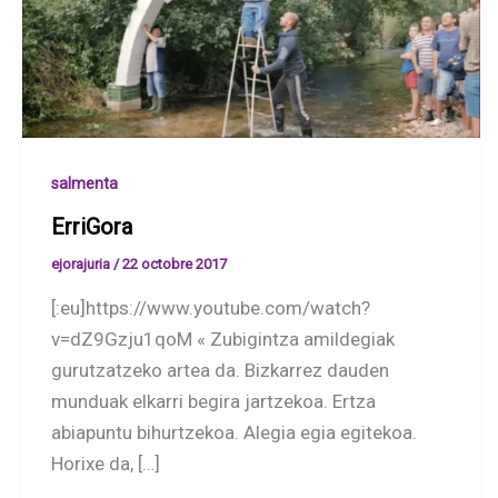
salmenta
ErriGora
ejorajuria
/
22 octobre 2017
[:eu]https://www.youtube.com/watch?
v=dZ9Gzju1qoM « Zubigintza amildegiak
gurutzatzeko artea da. Bizkarrez dauden
munduak elkarri begira jartzekoa. Ertza
abiapuntu bihurtzekoa. Alegia egia egitekoa.
Horixe da, […]