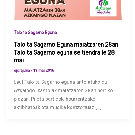
Talo ta Sagarno Eguna
Talo ta Sagarno Eguna maiatzaren 28an
Talo ta Sagarno eguna se tiendra le 28
mai
ejorajuria
/
13 mai 2016
[:eu] Talo ta Sagarno eguna antolatuko du
Azkaingo Ikastolak maiatzaren 28an herriko
plazan. Pilota partidak, haurrentzako
aktibitateak eta musika kontzertuaz […]