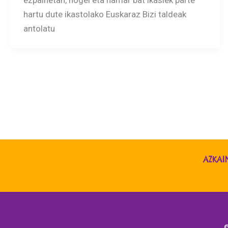
hartu dute ikastolako Euskaraz Bizi taldeak
antolatu
AZKAI
©