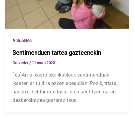
Actualités
Sentimenduen tartea gazteenekin
Goizeder
/
11 mars 2020
[:eu]Ama ikastolako ikasleak sentimenduak
ikasten aritu dira azken epealdian. Pozik, triste,
haserre, beldur edo lasai, nola sentitzen garen
desberdintzea garrantzitsua