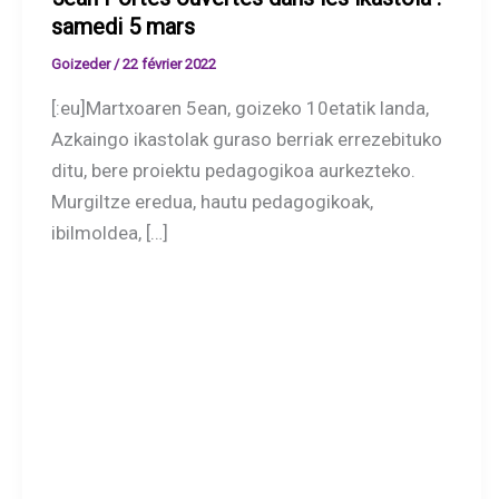
samedi 5 mars
Goizeder
/
22 février 2022
[:eu]Martxoaren 5ean, goizeko 10etatik landa,
Azkaingo ikastolak guraso berriak errezebituko
ditu, bere proiektu pedagogikoa aurkezteko.
Murgiltze eredua, hautu pedagogikoak,
ibilmoldea, […]