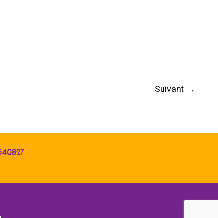
Suivant
→
540827
D