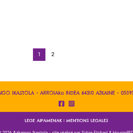
1
2
NGO IKASTOLA - ARROIAko BIDEA 64310 AZKAINE -
0559
LEGE AIPAMENAK
|
MENTIONS LEGALES
 2026 Azkaingo Ikastola - site réalisé par
Sylvie Etchart &
HourmillE