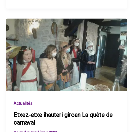
Actualités
Etxez-etxe ihauteri giroan La quête de
carnaval