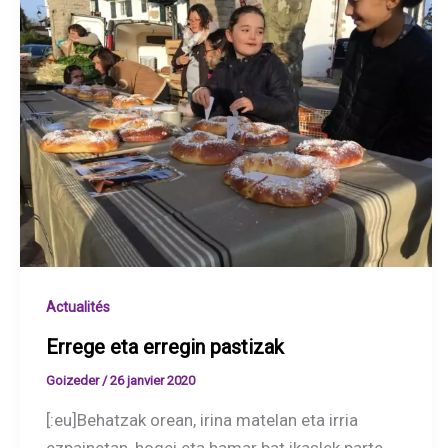
Actualités
Errege eta erregin pastizak
Goizeder
/
26 janvier 2020
[:eu]Behatzak orean, irina matelan eta irria
ezpainetan, hogei eta hamar bat ikaslek parte