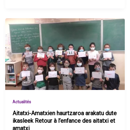
Actualités
Aitatxi-Amatxien haurtzaroa arakatu dute
ikasleek Retour à l’enfance des aitatxi et
amatxi