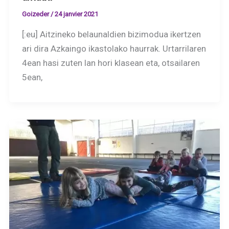
Goizeder
/
24 janvier 2021
[:eu] Aitzineko belaunaldien bizimodua ikertzen
ari dira Azkaingo ikastolako haurrak. Urtarrilaren
4ean hasi zuten lan hori klasean eta, otsailaren
5ean,