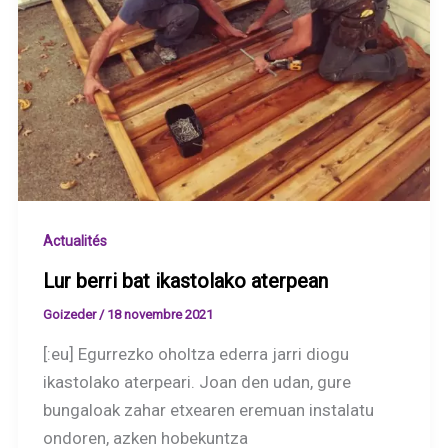
Actualités
Lur berri bat ikastolako aterpean
Goizeder
/
18 novembre 2021
[:eu] Egurrezko oholtza ederra jarri diogu
ikastolako aterpeari. Joan den udan, gure
bungaloak zahar etxearen eremuan instalatu
ondoren, azken hobekuntza