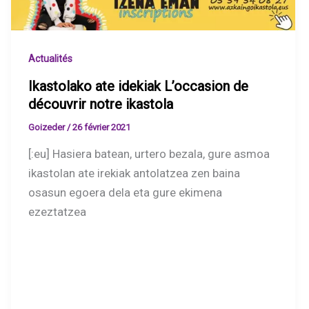
Actualités
Ikastolako ate idekiak L’occasion de
découvrir notre ikastola
Goizeder
/
26 février 2021
[:eu] Hasiera batean, urtero bezala, gure asmoa
ikastolan ate irekiak antolatzea zen baina
osasun egoera dela eta gure ekimena
ezeztatzea