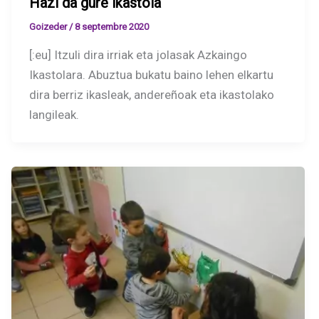
Hazi da gure ikastola
Goizeder
/
8 septembre 2020
[:eu] Itzuli dira irriak eta jolasak Azkaingo
Ikastolara. Abuztua bukatu baino lehen elkartu
dira berriz ikasleak, andereñoak eta ikastolako
langileak.