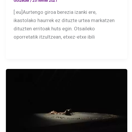
Goizeder
/
25 février 2021
[:eu]Aurtengo giroa berezia izanki ere,
ikastolako haurrek ez dituzte urtea markatzen
dituzten erritoak huts egin. Otsaileko
oporretatik itzultzean, etxez-etxe ibili