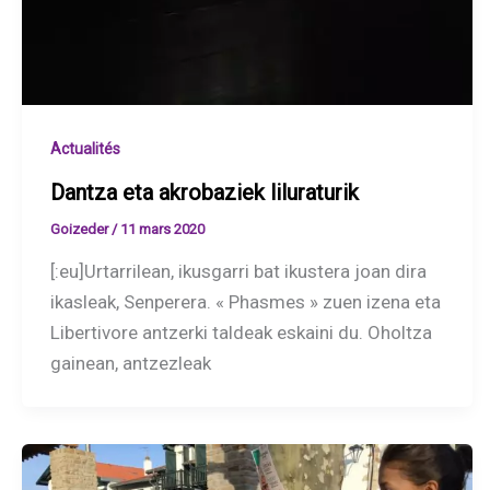
Actualités
Dantza eta akrobaziek liluraturik
Goizeder
/
11 mars 2020
[:eu]Urtarrilean, ikusgarri bat ikustera joan dira
ikasleak, Senperera. « Phasmes » zuen izena eta
Libertivore antzerki taldeak eskaini du. Oholtza
gainean, antzezleak